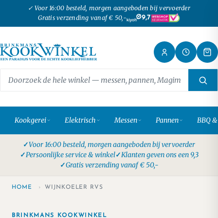
✓ Voor 16:00 besteld, morgen aangeboden bij vervoerder
Gratis verzending vanaf € 50,-
9,7
Kookgerei
Elektrisch
Messen
Pannen
BBQ &
Voor 16:00 besteld, morgen aangeboden bij vervoerder
Persoonlijke service & winkel
Klanten geven ons een 9,3
Gratis verzending vanaf € 50,-
HOME
›
WIJNKOELER RVS
BRINKMANS KOOKWINKEL