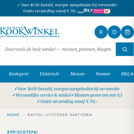
✓ Voor 16:00 besteld, morgen aangeboden bij vervoerder
Gratis verzending vanaf € 50,-
9,7
Kookgerei
Elektrisch
Messen
Pannen
BBQ &
Voor 16:00 besteld, morgen aangeboden bij vervoerder
Persoonlijke service & winkel
Klanten geven ons een 9,3
Gratis verzending vanaf € 50,-
HOME
›
RAVIOLI UITSTEKER HARTVORM
EPPISCOTSPAI