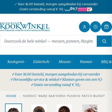
✓ Voor 16:00 besteld, morgen aangeboden bij vervoerder
Gratis verzending vanaf € 50,-
9,7
Kookgerei
Elektrisch
Messen
Pannen
BBQ &
Voor 16:00 besteld, morgen aangeboden bij vervoerder
Persoonlijke service & winkel
Klanten geven ons een 9,3
Gratis verzending vanaf € 50,-
HOME
›
NORDIC WARE BAKVORM PUMKIN PATCH BUNDT