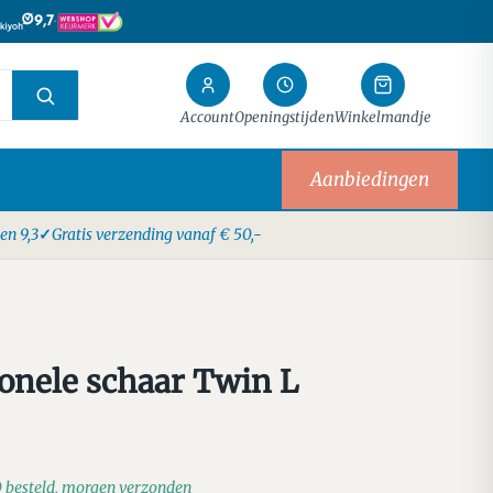
·
9,7
Account
Openingstijden
Winkelmandje
Aanbiedingen
en 9,3
Gratis verzending vanaf € 50,-
onele schaar Twin L
0 besteld, morgen verzonden