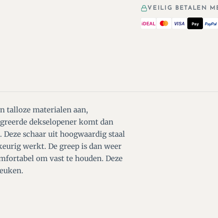
VEILIG BETALEN M
iDEAL
VISA
Pay
PayPal
n talloze materialen aan,
ntegreerde dekselopener komt dan
t. Deze schaar uit hoogwaardig staal
keurig werkt. De greep is dan weer
omfortabel om vast te houden. Deze
keuken.