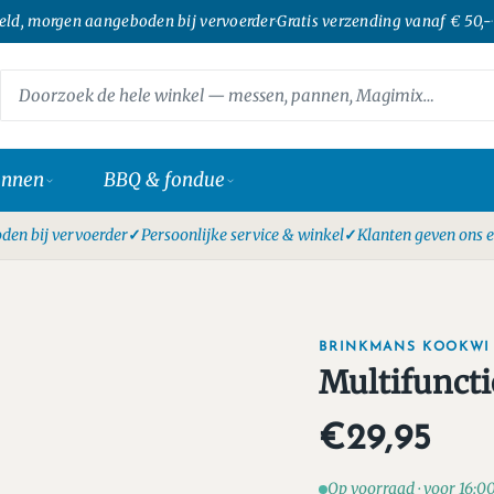
teld, morgen aangeboden bij vervoerder
·
Gratis verzending vanaf € 50,-
·
annen
BBQ & fondue
den bij vervoerder
Persoonlijke service & winkel
Klanten geven ons e
BRINKMANS KOOKWI
Multifuncti
€29,95
Op voorraad · voor 16:0