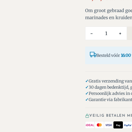
Om groot gebraad goe
marinades en kruiden 
−
+
Besteld vóór
16:00
Gratis verzending van
30 dagen bedenktijd, g
Persoonlijk advies in
Garantie via fabrikan
VEILIG BETALEN M
iDEAL
VISA
Pay
PayPal