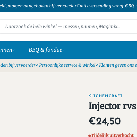
teld, morgen aangeboden bij vervoerder
·
Gratis verzending vanaf € 50,-
·
annen
BBQ & fondue
den bij vervoerder
Persoonlijke service & winkel
Klanten geven ons e
KITCHENCRAFT
Injector rvs
€24,50
Tijdelijk uitverkocht