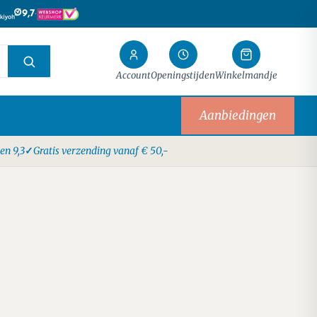
·
9,7
Account
Openingstijden
Winkelmandje
Aanbiedingen
en 9,3
Gratis verzending vanaf € 50,-