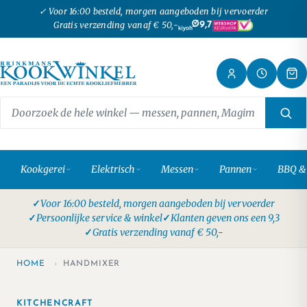
✓ Voor 16:00 besteld, morgen aangeboden bij vervoerder
Gratis verzending vanaf € 50,-
9,7
Kookgerei
Elektrisch
Messen
Pannen
BBQ &
Voor 16:00 besteld, morgen aangeboden bij vervoerder
Persoonlijke service & winkel
Klanten geven ons een 9,3
Gratis verzending vanaf € 50,-
HOME
›
HANDMIXER
KITCHENCRAFT