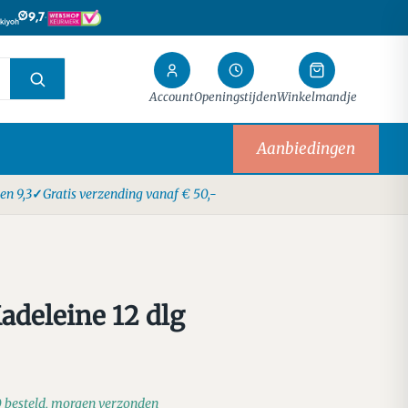
·
9,7
Account
Openingstijden
Winkelmandje
Aanbiedingen
en 9,3
Gratis verzending vanaf € 50,-
deleine 12 dlg
0 besteld, morgen verzonden