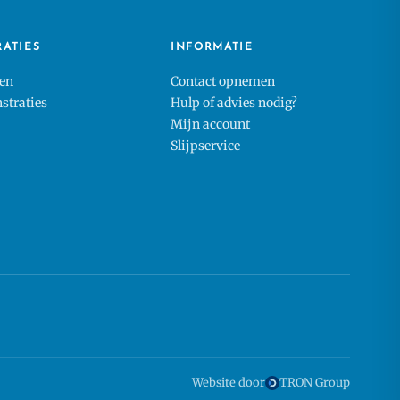
RATIES
INFORMATIE
en
Contact opnemen
traties
Hulp of advies nodig?
Mijn account
Slijpservice
Website door
TRON Group